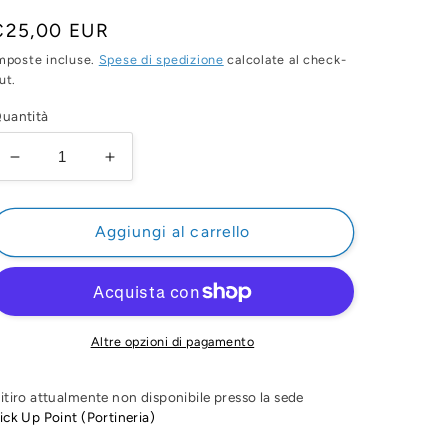
Prezzo
€25,00 EUR
di
mposte incluse.
Spese di spedizione
calcolate al check-
ut.
istino
uantità
Diminuisci
Aumenta
quantità
quantità
per
per
GUSTAV
GUSTAV
Aggiungi al carrello
MAHLER
MAHLER
GOLD
GOLD
DIGITAL
DIGITAL
ART
ART
Altre opzioni di pagamento
itiro attualmente non disponibile presso la sede
ick Up Point (Portineria)