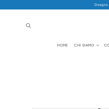
Vai
Disegna 
direttamente
ai contenuti
HOME
CHI SIAMO
CO
Passa alle
informazioni
sul prodotto