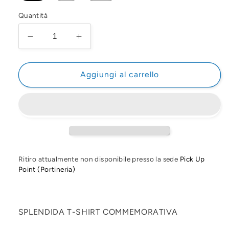
Quantità
Diminuisci
Aumenta
quantità
quantità
per
per
TRIBUTE
TRIBUTE
Aggiungi al carrello
TO
TO
F.BACON
F.BACON
Ritiro attualmente non disponibile presso la sede
Pick Up
Point (Portineria)
SPLENDIDA T-SHIRT COMMEMORATIVA