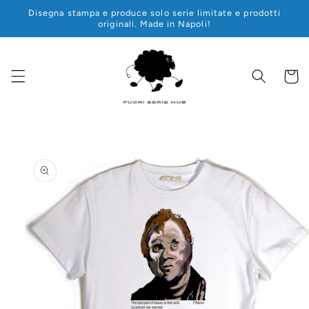
Vai
Disegna stampa e produce solo serie limitate e prodotti
direttamente
originali. Made in Napoli!
ai contenuti
Carrell
Passa alle
informazioni
sul prodotto